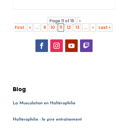
Page 11 of 15
«
First
«
...
9
10
11
12
13
...
»
Last »
Blog
La Musculation en Haltérophilie
Haltérophilie : le pire entraînement