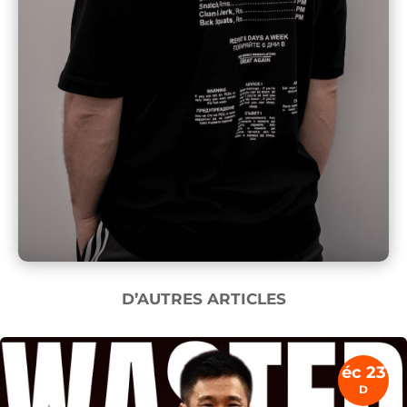
D’AUTRES ARTICLES
éc 23
D