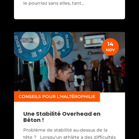
le pourriez sans elles, tant...
14
NOV
CONSEILS POUR L'HALTÉROPHILIE
Une Stabilité Overhead en
Béton !
Problème de stabilité au-dessus de la
tête ? Lorsqu'un athlète a des difficultés