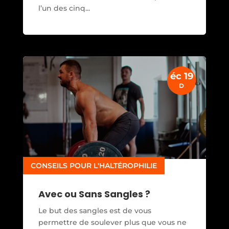
l’un des cinq...
éc 19
D
CONSEILS POUR L'HALTÉROPHILIE
Avec ou Sans Sangles ?
Le but des sangles est de vous
permettre de soulever plus que vous ne