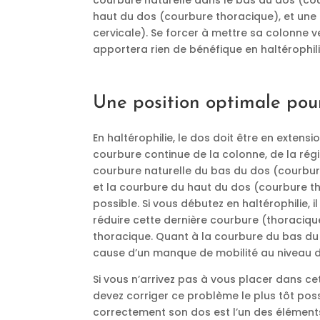
courbure naturelle dans le bas du dos (c
haut du dos (courbure thoracique), et une
cervicale). Se forcer à mettre sa colonne v
apportera rien de bénéfique en haltérophilie,
Une position optimale pour
En haltérophilie, le dos doit être en extens
courbure continue de la colonne, de la régi
courbure naturelle du bas du dos (courbur
et la courbure du haut du dos (courbure th
possible. Si vous débutez en haltérophilie, i
réduire cette dernière courbure (thoraciq
thoracique. Quant à la courbure du bas du d
cause d’un manque de mobilité au niveau 
Si vous n’arrivez pas à vous placer dans ce
devez corriger ce problème le plus tôt possi
correctement son dos est l’un des éléments