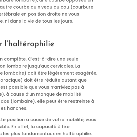
ourbure lombaire), une courbe opposée en
 autre courbe au niveau du cou (courbure
ertébrale en position droite ne vous
 ni dans la vie de tous les jours.
 l’haltérophilie
ion complète. C’est-à-dire une seule
on lombaire jusqu’aux cervicales. La
e lombaire) doit être légèrement exagérée,
oracique) doit être réduite autant que
l est possible que vous n’arriviez pas à
ue), à cause d’un manque de mobilité
os (lombaire), elle peut être restreinte à
des hanches.
tte position à cause de votre mobilité, vous
ble. En effet, la capacité à fixer
 les plus fondamentaux en haltérophilie.