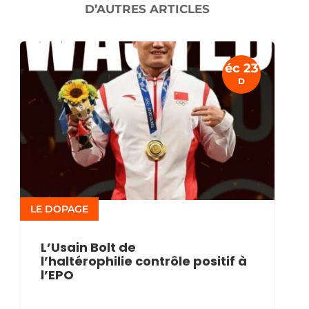
D’AUTRES ARTICLES
éc 23
D
LE DOPAGE
L’Usain Bolt de
l’haltérophilie contrôle positif à
l’EPO