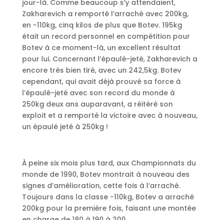
jour-là. Comme beaucoup s’y attendaient,
Zakharevich a remporté l’arraché avec 200kg,
en -110kg, cinq kilos de plus que Botev. 195kg
était un record personnel en compétition pour
Botev à ce moment-là, un excellent résultat
pour lui. Concernant l’épaulé-jeté, Zakharevich a
encore très bien tiré, avec un 242,5kg. Botev
cependant, qui avait déjà prouvé sa force à
l’épaulé-jeté avec son record du monde à
250kg deux ans auparavant, a réitéré son
exploit et a remporté la victoire avec à nouveau,
un épaulé jeté à 250kg !
À peine six mois plus tard, aux Championnats du
monde de 1990, Botev montrait à nouveau des
signes d’amélioration, cette fois à l’arraché.
Toujours dans la classe -110kg, Botev a arraché
200kg pour la première fois, faisant une montée
en charge de 180 à 190 à 200.