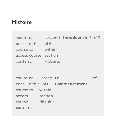
Histoire
You must
Lesson 1
Introduction
1 of 6
enroll in this
of 6
course to
within
access course
section
content.
Histoire.
You must
Lesson
Le
2 of 6
enroll in this
2 of 6
Commencement
course to
within
access
section
course
Histoire.
content.