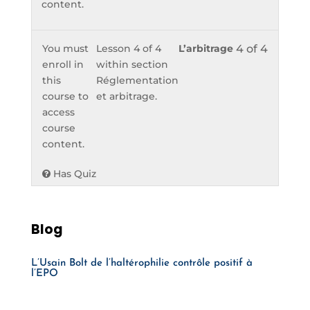
content.
You must
Lesson 4 of 4
L’arbitrage
4 of 4
enroll in
within section
this
Réglementation
course to
et arbitrage.
access
course
content.
Has Quiz
Blog
L’Usain Bolt de l’haltérophilie contrôle positif à
l’EPO