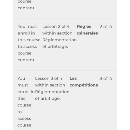
course
content.
You must
Lesson 2 of 4
Règles
2 of 4
enroll in
within section
générales
this course
Réglementation
to access
et arbitrage.
course
content.
You
Lesson 3 of 4
Les
3 of 4
must
within section
compétitions
enroll in
Réglementation
this
et arbitrage.
course
to
access
course