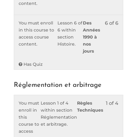
content.
You must enroll
Lesson 6 of
Des
6 of 6
in this course to
6 within
Années
access course
section
1990 à
content.
Histoire.
nos
jours
Has Quiz
Réglementation et arbitrage
You must
Lesson 1 of 4
Règles
1 of 4
enroll in
within section
Techniques
this
Réglementation
course to
et arbitrage.
access