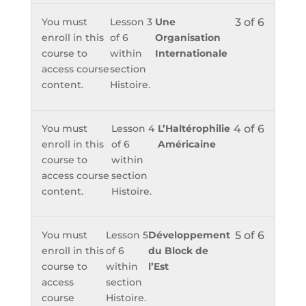
You must
Lesson 3
Une
3 of 6
enroll in this
of 6
Organisation
course to
within
Internationale
access course
section
content.
Histoire.
You must
Lesson 4
L’Haltérophilie
4 of 6
enroll in this
of 6
Américaine
course to
within
access course
section
content.
Histoire.
You must
Lesson 5
Développement
5 of 6
enroll in this
of 6
du Block de
course to
within
l’Est
access
section
course
Histoire.