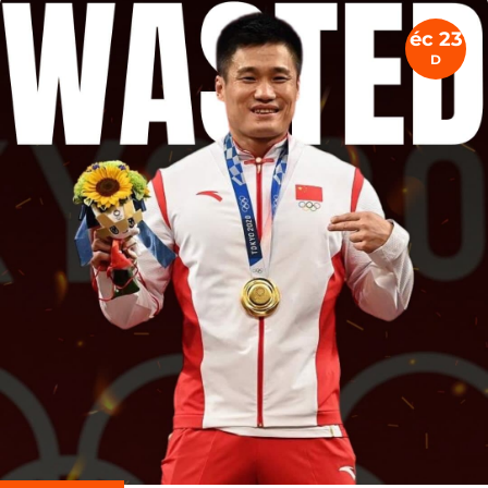
éc 23
D