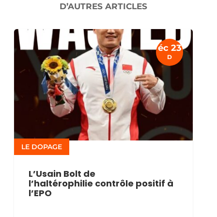
D’AUTRES ARTICLES
éc 23
D
LE DOPAGE
L’Usain Bolt de
l’haltérophilie contrôle positif à
l’EPO