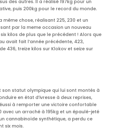
s des autres. Il a réalisé 197kg pour un
ative, puis 200kg pour le record du monde.
la même chose, réalisant 225, 230 et un
issant par la meme occasion un nouveau
ix kilos de plus que le précédent ! Alors que
au avait fait l’année précédente, 423,
 436, treize kilos sur Klokov et seize sur
 son statut olympique qui lui sont montés à
onduire en état d’ivresse à deux reprises,
réussi à remporter une victoire confortable
 avec un arraché à 195kg et un épaulé-jeté
à un cannabinoïde synthétique, a perdu ce
t six mois.