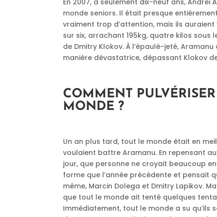
En 2007, à seulement dix-neuf ans, Andre
monde seniors. Il était presque entièremen
vraiment trop d’attention, mais ils auraient
sur six, arrachant 195kg, quatre kilos sous
de Dmitry Klokov. À l’épaulé-jeté, Aramanu
manière dévastatrice, dépassant Klokov de 
COMMENT PULVÉRISER
MONDE ?
Un an plus tard, tout le monde était en meill
voulaient battre Aramanu. En repensant au
jour, que personne ne croyait beaucoup en 
forme que l’année précédente et pensait que
même, Marcin Dolega et Dmitry Lapikov. Mai
que tout le monde ait tenté quelques tenta
Immédiatement, tout le monde a su qu’ils s