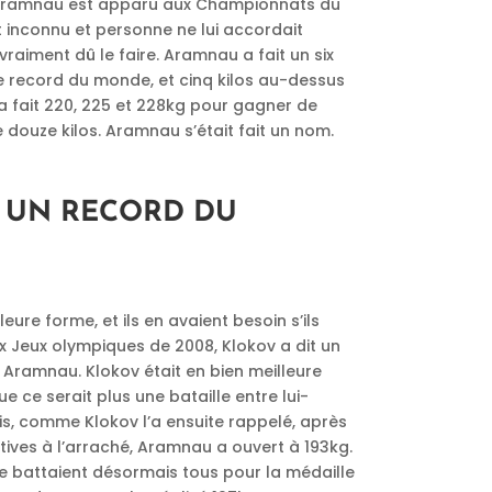
i Aramnau est apparu aux Championnats du
t inconnu et personne ne lui accordait
 vraiment dû le faire. Aramnau a fait un six
 le record du monde, et cinq kilos au-dessus
 a fait 220, 225 et 228kg pour gagner de
douze kilos. Aramnau s’était fait un nom.
 UN RECORD DU
eure forme, et ils en avaient besoin s’ils
x Jeux olympiques de 2008, Klokov a dit un
Aramnau. Klokov était en bien meilleure
 ce serait plus une bataille entre lui-
s, comme Klokov l’a ensuite rappelé, après
tives à l’arraché, Aramnau a ouvert à 193kg.
e battaient désormais tous pour la médaille