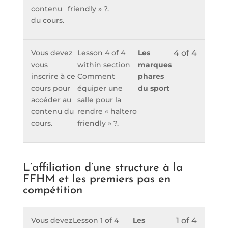
contenu
friendly » ?.
du cours.
Vous devez
Lesson 4 of 4
Les
4 of 4
vous
within section
marques
inscrire à ce
Comment
phares
cours pour
équiper une
du sport
accéder au
salle pour la
contenu du
rendre « haltero
cours.
friendly » ?.
L’affiliation d’une structure à la
FFHM et les premiers pas en
compétition
Vous devez
Lesson 1 of 4
Les
1 of 4