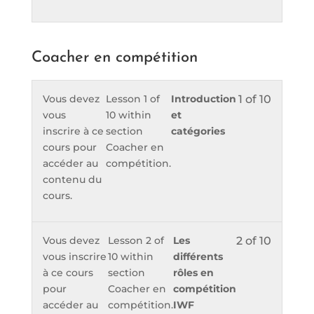
Coacher en compétition
Vous devez
Lesson 1 of
Introduction
1 of 10
vous
10 within
et
inscrire à ce
section
catégories
cours pour
Coacher en
accéder au
compétition.
contenu du
cours.
Vous devez
Lesson 2 of
Les
2 of 10
vous inscrire
10 within
différents
à ce cours
section
rôles en
pour
Coacher en
compétition
accéder au
compétition.
IWF