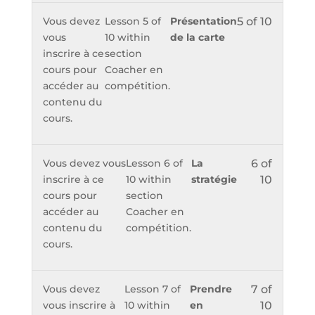
Vous devez
Lesson 5 of
Présentation
5 of 10
vous
10 within
de la carte
inscrire à ce
section
cours pour
Coacher en
accéder au
compétition.
contenu du
cours.
Vous devez vous
Lesson 6 of
La
6 of
inscrire à ce
10 within
stratégie
10
cours pour
section
accéder au
Coacher en
contenu du
compétition.
cours.
Vous devez
Lesson 7 of
Prendre
7 of
vous inscrire à
10 within
en
10