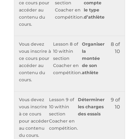
ce cours pour
section
compte
accéder au
Coacher en
le type
contenu du
compétition.
d’athlète
cours.
Vous devez
Lesson 8 of
Organiser
8 of
vous inscrire à
10 within
la
10
ce cours pour
section
montée
accéder au
Coacher en
de son
contenu du
compétition.
athlète
cours.
Vous devez
Lesson 9 of
Déterminer
9 of
vous inscrire
10 within
les charges
10
à ce cours
section
des essais
pour accéder
Coacher en
au contenu
compétition.
du cours.