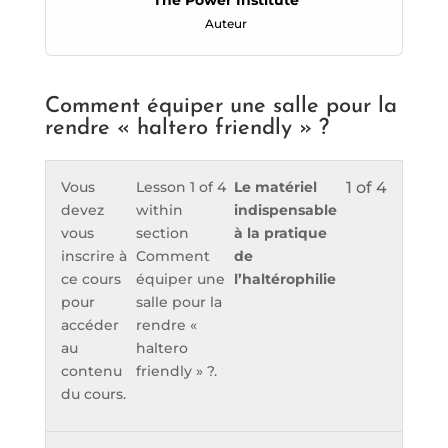
The Power Institute
Auteur
Comment équiper une salle pour la
rendre « haltero friendly » ?
Vous
Lesson 1 of 4
Le matériel
1 of 4
devez
within
indispensable
vous
section
à la pratique
inscrire à
Comment
de
ce cours
équiper une
l’haltérophilie
pour
salle pour la
accéder
rendre «
au
haltero
contenu
friendly » ?.
du cours.