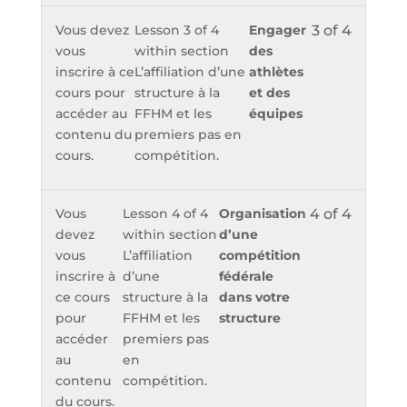
Vous devez
Lesson 3 of 4
Engager
3 of 4
vous
within section
des
inscrire à ce
L’affiliation d’une
athlètes
cours pour
structure à la
et des
accéder au
FFHM et les
équipes
contenu du
premiers pas en
cours.
compétition.
Vous
Lesson 4 of 4
Organisation
4 of 4
devez
within section
d’une
vous
L’affiliation
compétition
inscrire à
d’une
fédérale
ce cours
structure à la
dans votre
pour
FFHM et les
structure
accéder
premiers pas
au
en
contenu
compétition.
du cours.