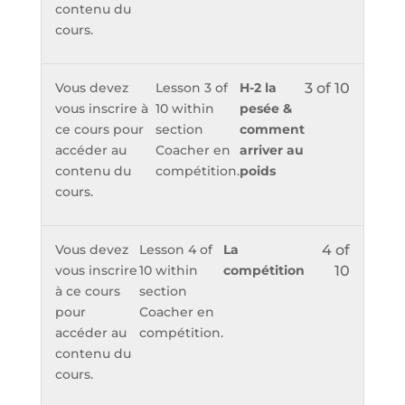
contenu du
cours.
Vous devez
Lesson 3 of
H-2 la
3 of 10
vous inscrire à
10 within
pesée &
ce cours pour
section
comment
accéder au
Coacher en
arriver au
contenu du
compétition.
poids
cours.
Vous devez
Lesson 4 of
La
4 of
vous inscrire
10 within
compétition
10
à ce cours
section
pour
Coacher en
accéder au
compétition.
contenu du
cours.