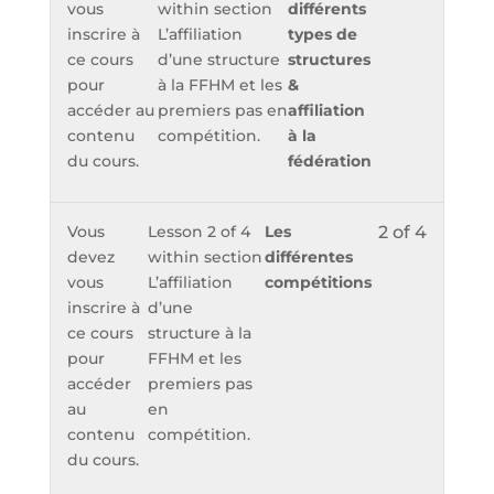
vous
within section
différents
inscrire à
L’affiliation
types de
ce cours
d’une structure
structures
pour
à la FFHM et les
&
accéder au
premiers pas en
affiliation
contenu
compétition.
à la
du cours.
fédération
Vous
Lesson 2 of 4
Les
2 of 4
devez
within section
différentes
vous
L’affiliation
compétitions
inscrire à
d’une
ce cours
structure à la
pour
FFHM et les
accéder
premiers pas
au
en
contenu
compétition.
du cours.